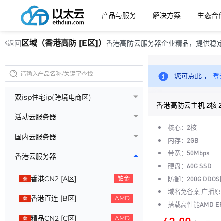
产品与服务
解决方案
生态合
区域（香港高防 [E区]）
香港高防云服务器企业精品，提供稳
返回
您可点此 ，
登
双isp住宅ip(跨境电商区)
香港高防云主机 2核 
活动云服务器
核心：2核
国内云服务器
内存：2GB
带宽：50Mbps
香港云服务器
硬盘：60G SSD
香港CN2 [A区]
防御：200G DDO
铂金
域名免备案 广播原
香港直连 [B区]
AMD
搭载高性能AMD E
精品CN2 [C区]
AMD