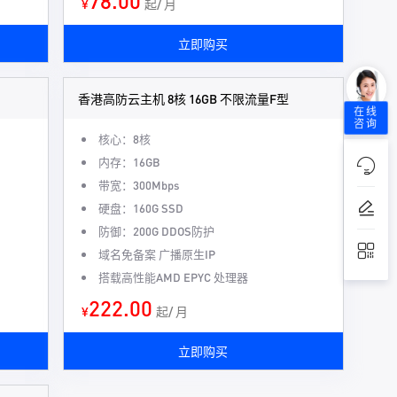
78.00
¥
起/ 月
立即购买
香港高防云主机 8核 16GB 不限流量F型
在线
咨询
核心：8核
内存：16GB
带宽：300Mbps
硬盘：160G SSD
防御：200G DDOS防护
域名免备案 广播原生IP
搭载高性能AMD EPYC 处理器
222.00
¥
起/ 月
立即购买