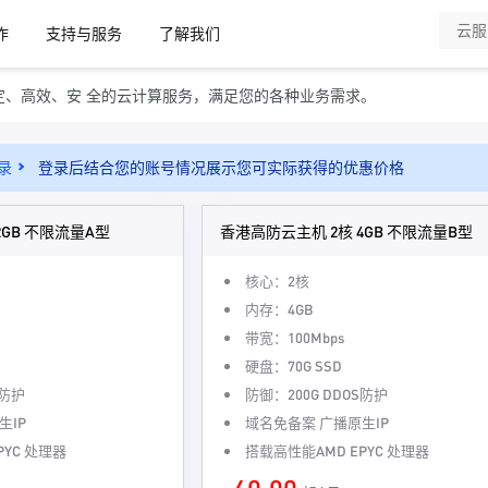
作
支持与服务
了解我们
定、高效、安 全的云计算服务，满足您的各种业务需求。
录
登录后结合您的账号情况展示您可实际获得的优惠价格
2GB 不限流量A型
香港高防云主机 2核 4GB 不限流量B型
核心：2核
内存：4GB
带宽：100Mbps
硬盘：70G SSD
S防护
防御：200G DDOS防护
生IP
域名免备案 广播原生IP
PYC 处理器
搭载高性能AMD EPYC 处理器