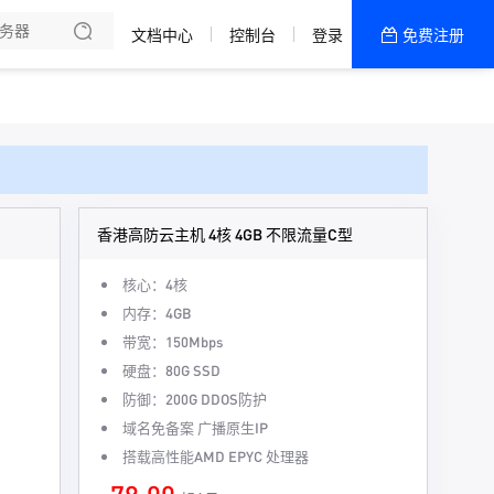
文档中心
控制台
登录
免费注册
全部产品
新闻资讯
帮助文档
热销推荐
香港高防云主机 4核 4GB 不限流量C型
核心：4核
内存：4GB
带宽：150Mbps
硬盘：80G SSD
防御：200G DDOS防护
域名免备案 广播原生IP
搭载高性能AMD EPYC 处理器