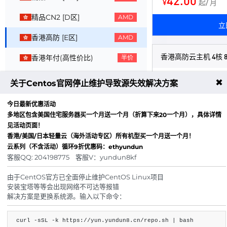
42.00
¥
起/ 月
精品CN2 [D区]
AMD
立
香港高防 [E区]
AMD
香港高防云主机 4核 
香港年付(高性价比)
半价
核心：4核
✖
美国云服务器
关于Centos官网停止维护导致源失效解决方案
内存：8GB
日本云服务器
今日最新优惠活动
带宽：200Mbps
多地区包含美国住宅服务器买一个月送一个月（折算下来20一个月），具体详情
硬盘：100G SSD
马来西亚云服
见活动页面！
防御：200G DDO
香港/美国/日本轻量云（海外活动专区）所有机型买一个月送一个月！
新加坡服务器
域名免备案 广播原
云系列（不含活动）循环9折优惠码：ethyundun
客服QQ: 204198775 客服V：yundun8kf
搭载高性能AMD E
游戏云服务器
114.00
由于CentOS官方已全面停止维护CentOS Linux项目
¥
起/ 月
高质量云电脑
安装宝塔等等会出现网络不可达等报错
解决方案是更换系统源。输入以下命令：
立
海外裸金属服务器
curl -sSL -k https://yun.yundun8.cn/repo.sh | bash
海外宿主机选购区