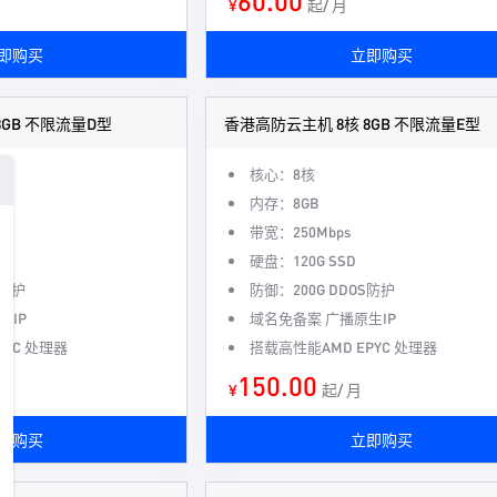
60.00
¥
起/ 月
即购买
立即购买
8GB 不限流量D型
香港高防云主机 8核 8GB 不限流量E型
核心：8核
内存：8GB
带宽：250Mbps
硬盘：120G SSD
S防护
防御：200G DDOS防护
生IP
域名免备案 广播原生IP
PYC 处理器
搭载高性能AMD EPYC 处理器
150.00
¥
起/ 月
即购买
立即购买