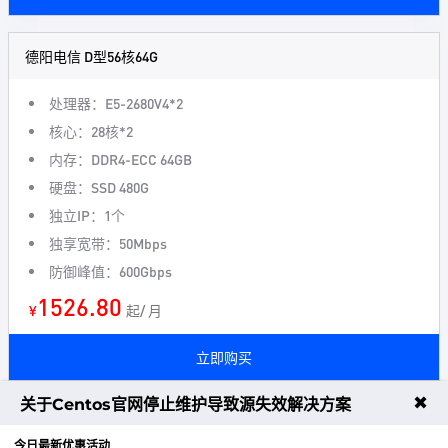
德阳电信 D型56核64G
处理器：E5-2680V4*2
核心：28核*2
内存：DDR4-ECC 64GB
硬盘：SSD 480G
独立IP：1个
独享宽带：50Mbps
防御峰值：600Gbps
1526.80
¥
起/ 月
立即购买
✖
关于Centos官网停止维护导致源失效解决方案
德阳电信 E型80核384G
今日最新优惠活动