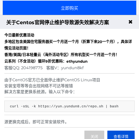
立即购买
✖
关于Centos官网停止维护导致源失效解决方案
美国高防云主机 16核 32GB 不限流量H型
今日最新优惠活动
多地区包含美国住宅服务器买一个月送一个月（折算下来20一个月），具体详
核心：16-32核
情见活动页面！
内存：32-64GB
香港/美国/日本轻量云（海外活动专区）所有机型买一个月送一个月！
硬盘：280G NVME
云系列（不含活动）循环9折优惠码：ethyundun
客服QQ: 204198775 客服V：yundun8kf
带宽：200Mbps
防御：200G 秒解
由于CentOS官方已全面停止维护CentOS Linux项目
域名免备案 美国原生IP
安装宝塔等等会出现网络不可达等报错
解决方案是更换系统源。输入以下命令：
搭载高性能AMD EPYC 处理器
396.00
¥
起/ 月
curl -sSL -k https://yun.yundun8.cn/repo.sh | bash
立即购买
源更换完成后，即可正常安装软件。
关闭
查看详情