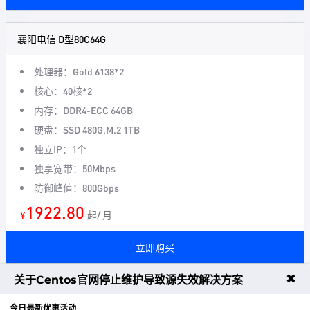
襄阳电信 D型80C64G
处理器：Gold 6138*2
核心：40核*2
内存：DDR4-ECC 64GB
硬盘：SSD 480G,M.2 1TB
独立IP：1个
独享宽带：50Mbps
防御峰值：800Gbps
1922.80
¥
起/ 月
立即购买
✖
关于Centos官网停止维护导致源失效解决方案
襄阳电信 E型80C384G
今日最新优惠活动