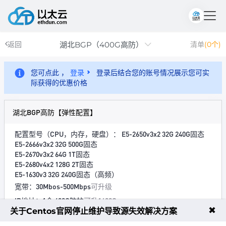
湖北BGP（400G高防）
返回
清单
(0个)
您可点此 ，
登录
登录后结合您的账号情况展示您可实
际获得的优惠价格
湖北BGP高防【弹性配置】
配置型号（CPU，内存，硬盘）： E5-2650v3x2 32G 240G固态
E5-2666v3x2 32G 500G固态
E5-2670v3x2 64G 1T固态
E5-2680v4x2 128G 2T固态
E5-1630v3 32G 240G固态（高频）
宽带：30Mbos-500Mbps
可升级
IP地址：1个 400G防护
可升1600G
✖
关于Centos官网停止维护导致源失效解决方案
机房：湖北BGP数据中心