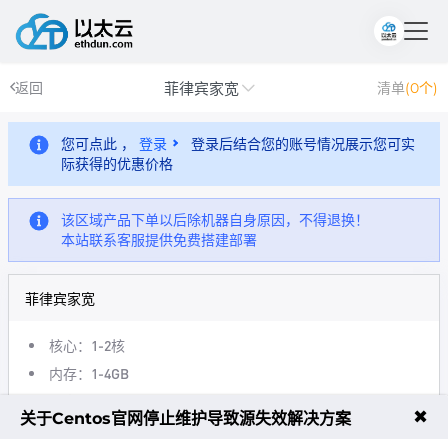
菲律宾家宽
返回
清单
(0个)
您可点此 ，
登录
登录后结合您的账号情况展示您可实
际获得的优惠价格
该区域产品下单以后除机器自身原因，不得退换！
本站联系客服提供免费搭建部署
菲律宾家宽
核心：1-2核
内存：1-4GB
带宽：10-30Mbps
✖
关于Centos官网停止维护导致源失效解决方案
流量：500GB--2TB