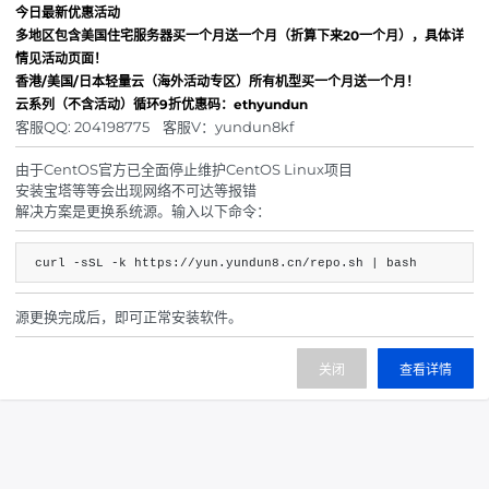
硬盘：20--60G SSD
今日最新优惠活动
多地区包含美国住宅服务器买一个月送一个月（折算下来20一个月），具体详
属性：独享/纯净/原生
情见活动页面！
解锁Tiktok/亚马逊/电商/游戏
香港/美国/日本轻量云（海外活动专区）所有机型买一个月送一个月！
75.00
云系列（不含活动）循环9折优惠码：ethyundun
¥
起/ 月
客服QQ: 204198775 客服V：yundun8kf
立即购买
由于CentOS官方已全面停止维护CentOS Linux项目
安装宝塔等等会出现网络不可达等报错
解决方案是更换系统源。输入以下命令：
所有业务到期前3天进行短信/邮件通知，所以我们强烈推
curl -sSL -k https://yun.yundun8.cn/repo.sh | bash
荐您在
管理中心绑定手机和邮箱
，通过
手机和邮箱
接收续费通知是目前到达率最高的提醒方式。
源更换完成后，即可正常安装软件。
关闭
查看详情