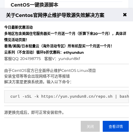
CentOS一键换源脚本
CentOS停运无法更新，一键换源脚本执行即可更新！
✖
关于Centos官网停止维护导致源失效解决方案
2026-04-03 04:45
资源管理
浏览量：275
今日最新优惠活动
跳转
首页
1
尾页
多地区包含美国住宅服务器买一个月送一个月（折算下来20一个月），具体详
情见活动页面！
香港/美国/日本轻量云（海外活动专区）所有机型买一个月送一个月！
云系列（不含活动）循环9折优惠码：ethyundun
客服QQ: 204198775 客服V：yundun8kf
由于CentOS官方已全面停止维护CentOS Linux项目
安装宝塔等等会出现网络不可达等报错
解决方案是更换系统源。输入以下命令：
curl -sSL -k https://yun.yundun8.cn/repo.sh | bash
客服QQ
客服微信
源更换完成后，即可正常安装软件。
IDC/ISP证号 B1-20224014
贵公网安备 520321266415号
关闭
查看详情
网站备案号 黔ICP备2026003478号