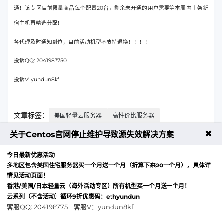
通！该专区目前限量商品每个配置20台，剩余未开通的用户需要等本周内上架新
宿主机再精选分配！
各代理及时通知到位，目前活动机型不支持退换！！！！
投诉QQ: 2041987750
投诉V: yundun8kf
文章标签：
美国轻量云服务器
高性价比服务器
✖
关于Centos官网停止维护导致源失效解决方案
上一篇：云盾八号退款协议
今日最新优惠活动
下一篇：美国机房38.150.4.0/24IP段更换通知
多地区包含美国住宅服务器买一个月送一个月（折算下来20一个月），具体详
情见活动页面！
香港/美国/日本轻量云（海外活动专区）所有机型买一个月送一个月！
云系列（不含活动）循环9折优惠码：ethyundun
客服QQ: 204198775 客服V：yundun8kf