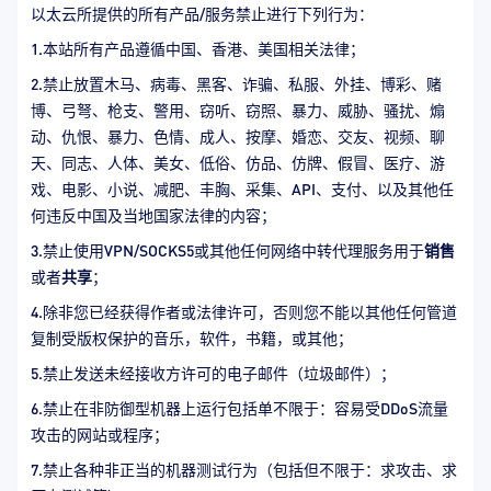
以太云所提供的所有产品/服务禁止进行下列行为：
1.本站所有产品遵循中国、香港、美国相关法律；
2.禁止放置木马、病毒、黑客、诈骗、私服、外挂、博彩、赌
博、弓弩、枪支、警用、窃听、窃照、暴力、威胁、骚扰、煽
动、仇恨、暴力、色情、成人、按摩、婚恋、交友、视频、聊
天、同志、人体、美女、低俗、仿品、仿牌、假冒、医疗、游
戏、电影、小说、减肥、丰胸、采集、API、支付、以及其他任
何违反中国及当地国家法律的内容；
3.禁止使用VPN/SOCKS5或其他任何网络中转代理服务用于
销售
或者
共享
；
4.除非您已经获得作者或法律许可，否则您不能以其他任何管道
复制受版权保护的音乐，软件，书籍，或其他；
5.禁止发送未经接收方许可的电子邮件（垃圾邮件）；
6.禁止在非防御型机器上运行包括单不限于：容易受DDoS流量
攻击的网站或程序；
7.禁止各种非正当的机器测试行为（包括但不限于：求攻击、求