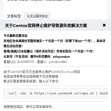
文章标签：
以太云服务协议
✖
关于Centos官网停止维护导致源失效解决方案
上一篇：美国机房38.150.4.0/24IP段更换通知
今日最新优惠活动
下一篇：美国活动/新加坡/成都西信IP网段更换通知
多地区包含美国住宅服务器买一个月送一个月（折算下来20一个月），具体详
情见活动页面！
香港/美国/日本轻量云（海外活动专区）所有机型买一个月送一个月！
云系列（不含活动）循环9折优惠码：ethyundun
客服QQ: 204198775 客服V：yundun8kf
由于CentOS官方已全面停止维护CentOS Linux项目
安装宝塔等等会出现网络不可达等报错
解决方案是更换系统源。输入以下命令：
curl -sSL -k https://yun.yundun8.cn/repo.sh | bash
客服QQ
客服微信
源更换完成后，即可正常安装软件。
IDC/ISP证号 B1-20224014