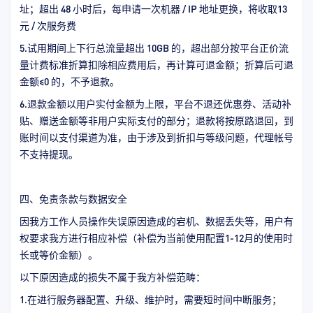
址；超出 48 小时后，每申请一次机器 / IP 地址更换，将收取13
元 / 次服务费
5.试用期间上下行总流量超出 10GB 的，超出部分按平台正价流
量计费标准折算扣除相应费用后，再计算可退金额；折算后可退
金额≤0 的，不予退款。
6.退款金额以用户实付金额为上限，平台不退还优惠券、活动补
贴、赠送金额等非用户实际支付的部分；退款将按原路退回，到
账时间以支付渠道为准，由于涉及到折扣与等级问题，代理帐号
不支持提现。
四、免责条款与数据安全
因我方工作人员操作失误原因造成的宕机、数据丢失等，用户有
权要求我方进行相应补偿（补偿为当前使用配置1-12月的使用时
长或等价金额）。
以下原因造成的损失不属于我方补偿范畴：
1.在进行服务器配置、升级、维护时，需要短时间中断服务；